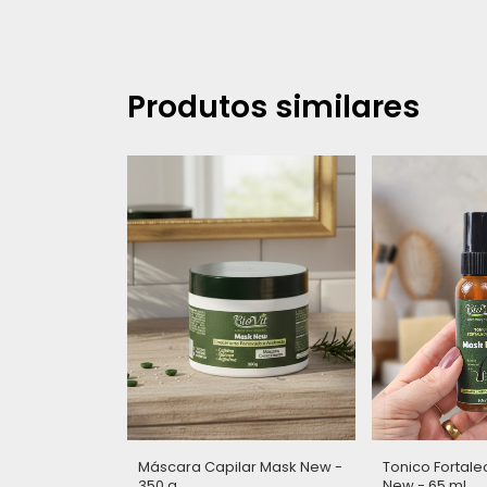
Produtos similares
Máscara Capilar Mask New -
Tonico Fortal
350 g
New - 65 ml