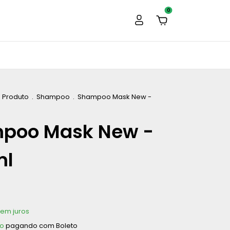
0
e Produto
.
Shampoo
.
Shampoo Mask New -
poo Mask New -
ml
sem juros
to
pagando com Boleto