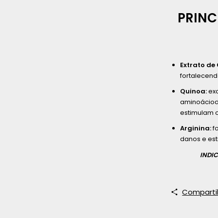
PRINC
Extrato de 
fortalecendo
Quinoa:
ex
aminoáciodo
estimulam o
Arginina:
fo
danos e est
INDIC
Comparti