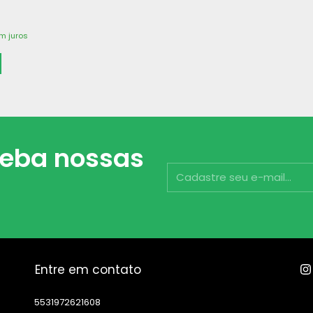
m juros
ceba nossas
Entre em contato
5531972621608