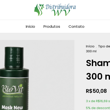
Início
Produtos
Contato
Início
.
Tipo d
300 ml
Sham
300 
R$50,08
3
x de
R$16,69
5% de descon