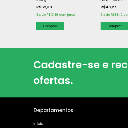
R$52,38
R$43,27
3
x
de
R$17,46
sem juros
3
x
de
R$14,42
se
Cadastre-se e re
ofertas.
Departamentos
Início