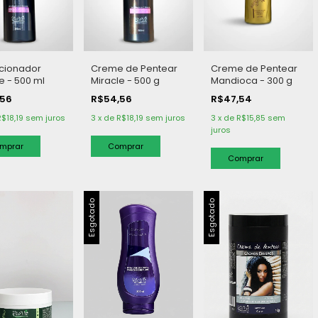
cionador
Creme de Pentear
Creme de Pentear
e - 500 ml
Miracle - 500 g
Mandioca - 300 g
,56
R$54,56
R$47,54
R$18,19
sem juros
3
x
de
R$18,19
sem juros
3
x
de
R$15,85
sem
juros
Esgotado
Esgotado