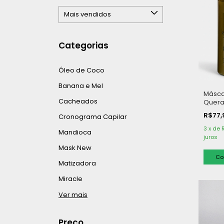
Categorias
Óleo de Coco
Banana e Mel
Másca
Cacheados
Quera
Seiva
R$77
Cronograma Capilar
1kg
3
x
de
Mandioca
juros
Mask New
Matizadora
Miracle
Ver mais
Preço