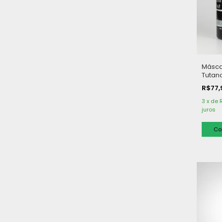
Másca
Tutano
kg
R$77
3
x
de
juros