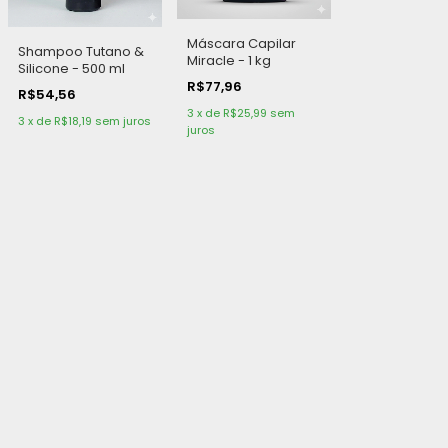
Máscara Capilar
Shampoo Tutano &
Miracle - 1 kg
Silicone - 500 ml
R$77,96
R$54,56
3
x
de
R$25,99
sem
3
x
de
R$18,19
sem juros
juros