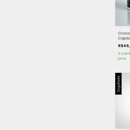
Cron
Capil
Recon
R$49
g
3
x
de
juros
Esgotado