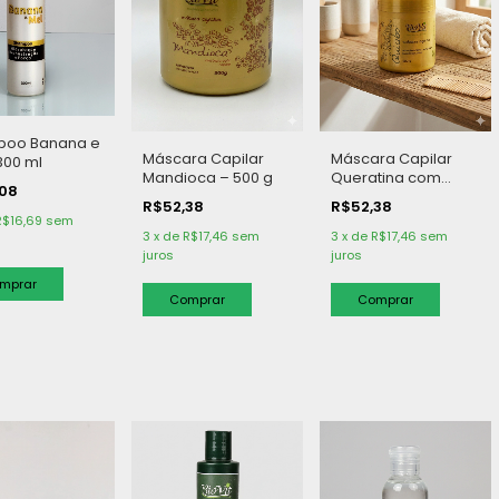
oo Banana e
Máscara Capilar
Máscara Capilar
300 ml
Mandioca – 500 g
Queratina com
,08
Seiva de Quiabo -
R$52,38
R$52,38
500 g
R$16,69
sem
3
x
de
R$17,46
sem
3
x
de
R$17,46
sem
juros
juros