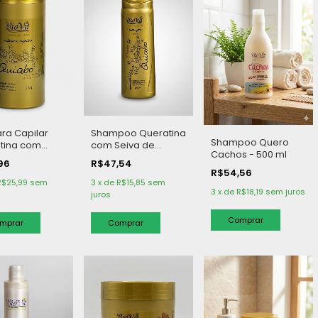
ra Capilar
Shampoo Queratina
Shampoo Quero
tina com
com Seiva de
Cachos - 500 ml
 de Quiabo -
Quiabo - 300 ml
,96
R$47,54
R$54,56
R$25,99
sem
3
x
de
R$15,85
sem
3
x
de
R$18,19
sem juros
juros