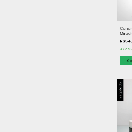
Condi
Miracl
R$54
3
x
de
Esgotado