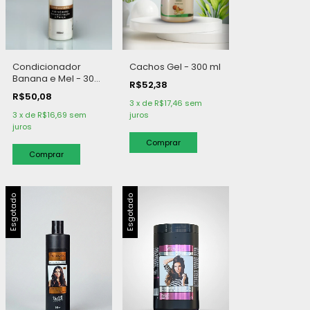
Condicionador
Cachos Gel - 300 ml
Banana e Mel - 300
R$52,38
ml
R$50,08
3
x
de
R$17,46
sem
3
x
de
R$16,69
sem
juros
juros
Esgotado
Esgotado