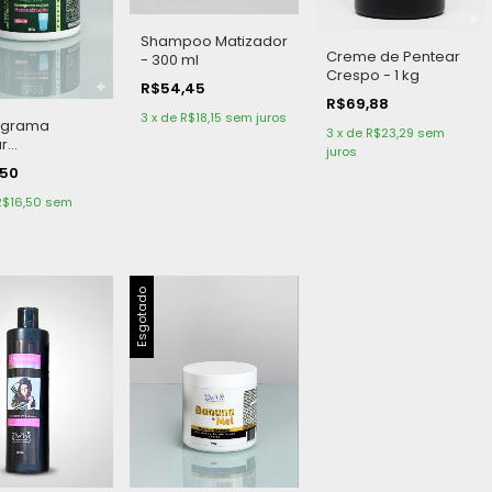
Shampoo Matizador
Creme de Pentear
- 300 ml
Crespo - 1 kg
R$54,45
R$69,88
3
x
de
R$18,15
sem juros
ograma
3
x
de
R$23,29
sem
ar
juros
strução - 350
,50
R$16,50
sem
Esgotado