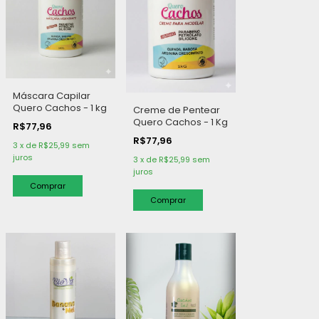
Máscara Capilar
Quero Cachos - 1 kg
Creme de Pentear
Quero Cachos - 1 Kg
R$77,96
R$77,96
3
x
de
R$25,99
sem
juros
3
x
de
R$25,99
sem
juros