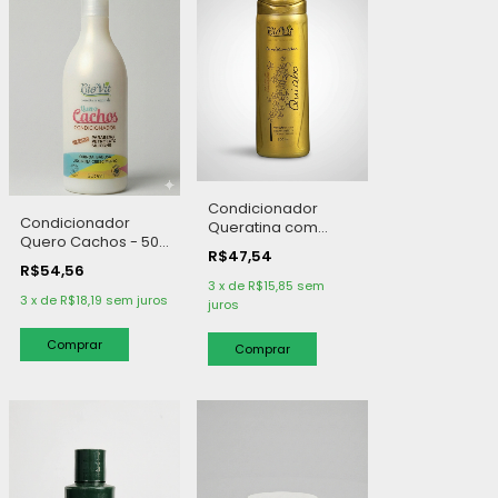
Condicionador
Condicionador
Queratina com
Quero Cachos - 500
Seiva de Quiabo -
R$47,54
ml
300 ml
R$54,56
3
x
de
R$15,85
sem
3
x
de
R$18,19
sem juros
juros