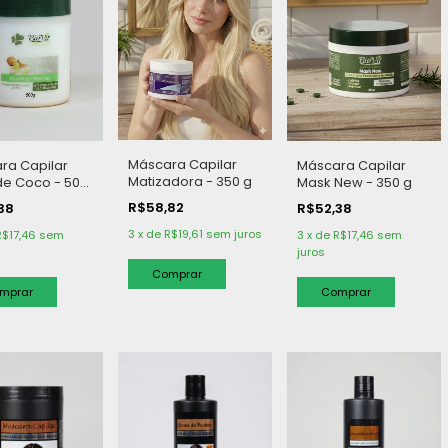
Máscara Capilar
ra Capilar
Máscara Capilar
Matizadora - 350 g
de Coco - 500
Mask New - 350 g
R$58,82
,38
R$52,38
3
x
de
R$19,61
sem juros
R$17,46
sem
3
x
de
R$17,46
sem
juros