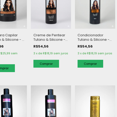
ra Capilar
Creme de Pentear
Condicionador
 & Silicone - 1
Tutano & Silicone -
Tutano & Silicone -
500 g
500 ml
,96
R$54,56
R$54,56
R$25,99
sem
3
x
de
R$18,19
sem juros
3
x
de
R$18,19
sem juros