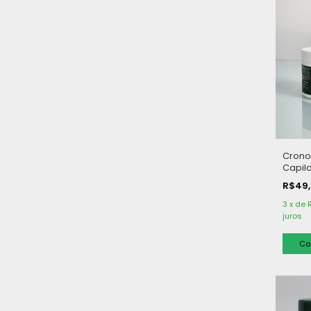
Cron
Capil
- 350 
R$49
3
x
de
juros