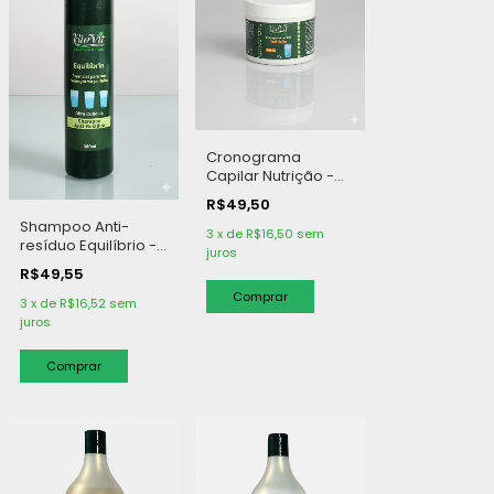
Cronograma
Capilar Nutrição -
350 g
R$49,50
Shampoo Anti-
3
x
de
R$16,50
sem
resíduo Equilíbrio -
juros
300 ml
R$49,55
3
x
de
R$16,52
sem
juros