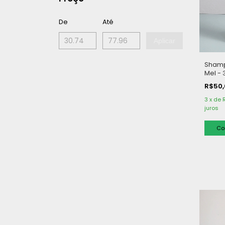
De
Até
Aplicar
Shamp
Mel - 
R$50
3
x
de
juros