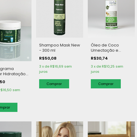
Shampoo Mask New
Óleo de Coco
- 300 ml
Umectação e
reconstrução dos
R$50,08
R$30,74
Fios - 65 ml
3
x
de
R$16,69
sem
3
x
de
R$10,25
sem
ograma
juros
juros
ar Hidratação
g
,50
R$16,50
sem