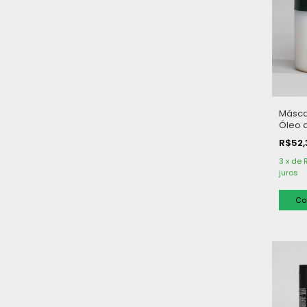
Másca
Óleo 
g
R$52
3
x
de
juros