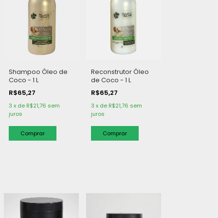
Shampoo Óleo de
Reconstrutor Óleo
Coco - 1 L
de Coco - 1 L
R$65,27
R$65,27
3
x
de
R$21,76
sem
3
x
de
R$21,76
sem
juros
juros