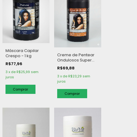
Máscara Capilar
Creme de Pentear
Crespo - 1 kg
Ondulosos Super
R$77,96
Definidos - 1 kg
R$69,88
3
x
de
R$25,99
sem
3
x
de
R$23,29
sem
juros
juros