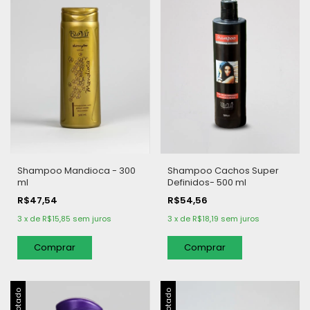
Shampoo Mandioca - 300
Shampoo Cachos Super
ml
Definidos- 500 ml
R$47,54
R$54,56
3
x
de
R$15,85
sem juros
3
x
de
R$18,19
sem juros
Esgotado
Esgotado