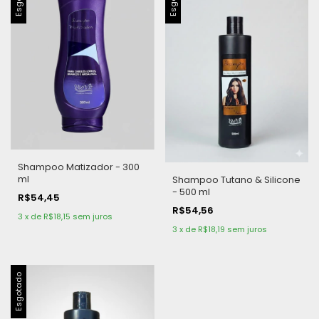
Shampoo Matizador - 300
ml
Shampoo Tutano & Silicone
- 500 ml
R$54,45
R$54,56
3
x
de
R$18,15
sem juros
3
x
de
R$18,19
sem juros
Esgotado