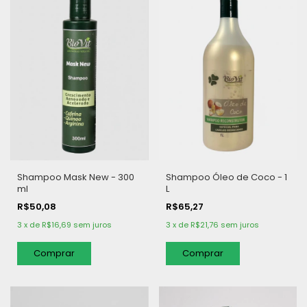
Shampoo Mask New - 300
Shampoo Óleo de Coco - 1
ml
L
R$50,08
R$65,27
3
x
de
R$16,69
sem juros
3
x
de
R$21,76
sem juros