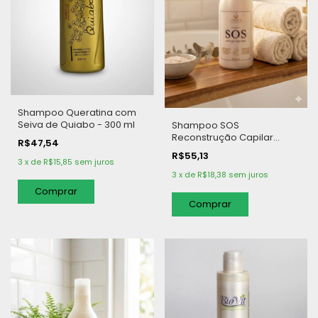
Shampoo Queratina com
Seiva de Quiabo - 300 ml
Shampoo SOS
Reconstrução Capilar
R$47,54
Vegano - 500 ml
R$55,13
3
x
de
R$15,85
sem juros
3
x
de
R$18,38
sem juros