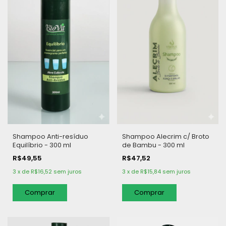
Shampoo Anti-resíduo
Shampoo Alecrim c/ Broto
Equilíbrio - 300 ml
de Bambu - 300 ml
R$49,55
R$47,52
3
x
de
R$16,52
sem juros
3
x
de
R$15,84
sem juros